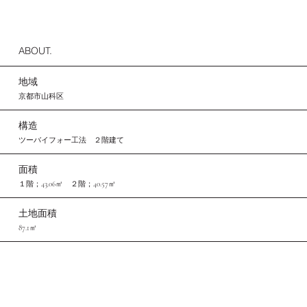
ABOUT.
地域
京都市山科区
構造
​ツーバイフォー工法 ２階建て
面積
​１階；43.06㎡ ２階；40.57㎡
土地面積
​87.1㎡