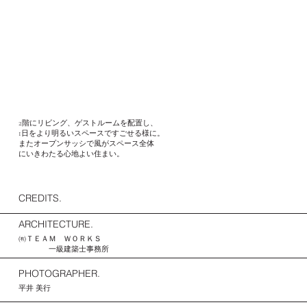
2階にリビング、ゲストルームを配置し、
1日をより明るいスペースですごせる様に。
またオープンサッシで風がスペース全体
にいきわたる心地よい住まい。
CREDITS.
ARCHITECTURE.
㈲ＴＥＡＭ ＷＯＲＫＳ
一級建築士事務所
PHOTOGRAPHER.
平井 美行